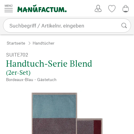
Zum Inhalt springen
Kundenkonto
Merkliste
0,0
Startseite
Handtücher
SUITE702
Handtuch-Serie Blend
(2er-Set)
Bordeaux-Blau - Gästetuch