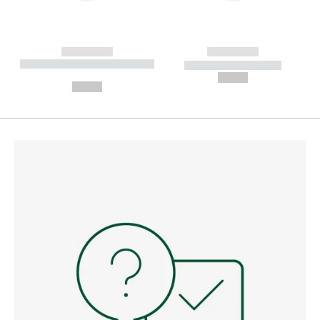
------------
------------
----------- ----------- --------
----------- -----------
---
--,-- €
--,-- €