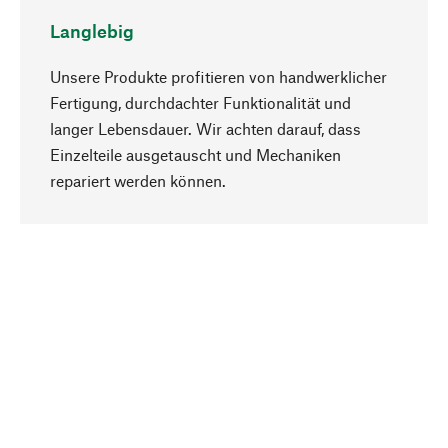
Langlebig
Unsere Produkte profitieren von handwerklicher
Fertigung, durchdachter Funktionalität und
langer Lebensdauer. Wir achten darauf, dass
Einzelteile ausgetauscht und Mechaniken
Nach oben
repariert werden können.
Bewusst
Nachhaltigkeit steht im Fokus unserer
Produktauswahl. Wir setzen auf natürliche
Inhaltsstoffe und Materialien, die gepflegt werden
können, sowie auf eine ressourcenschonende
und sozialverträgliche Produktion.