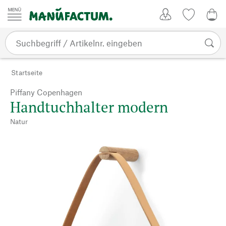
Zum Inhalt springen
Kundenkonto
Merkliste
0,0
Startseite
Piffany Copenhagen
Handtuchhalter modern
Natur