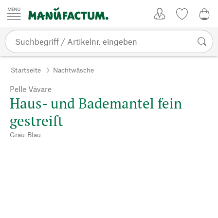
Zum Inhalt springen
Kundenkonto
Merkliste
0,0
Startseite
Nachtwäsche
Pelle Vävare
Haus- und Bademantel fein
gestreift
Grau-Blau