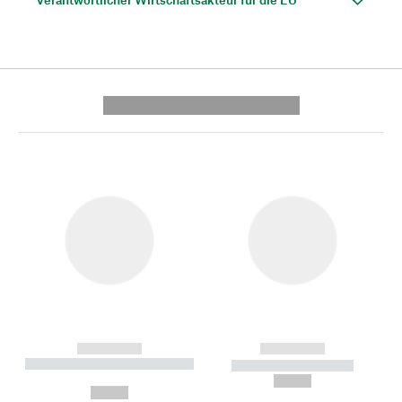
---------- --------------
------------
------------
----------- ----------- --------
----------- -----------
---
--,-- €
--,-- €