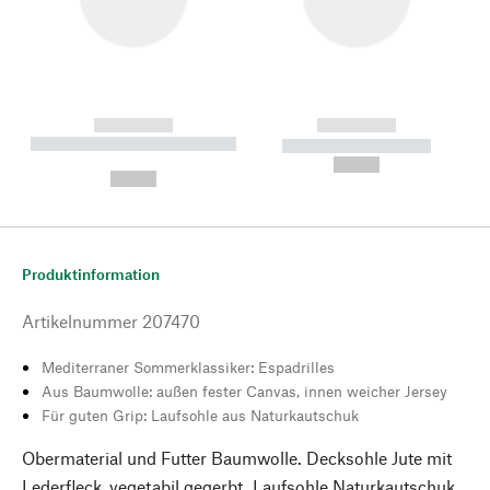
------------
------------
----------- ----------- --------
----------- -----------
---
--,-- €
--,-- €
Produktinformation
Artikelnummer
207470
Mediterraner Sommerklassiker: Espadrilles
Aus Baumwolle: außen fester Canvas, innen weicher Jersey
Für guten Grip: Laufsohle aus Naturkautschuk
Obermaterial und Futter Baumwolle. Decksohle Jute mit
Lederfleck, vegetabil gegerbt. Laufsohle Naturkautschuk.