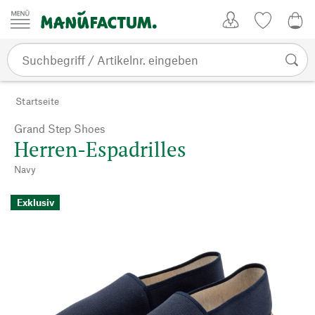
Zum Inhalt springen
Kundenkonto
Merkliste
0,0
Startseite
Grand Step Shoes
Herren-Espadrilles
Navy
Exklusiv