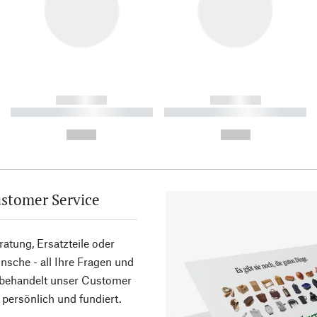
------------
------------
----------- ----------- ----------
----------- ----------- ----------
-
-
--,-- €
--,-- €
stomer Service
atung, Ersatzteile oder
sche - all Ihre Fragen und
 behandelt unser Customer
 persönlich und fundiert.