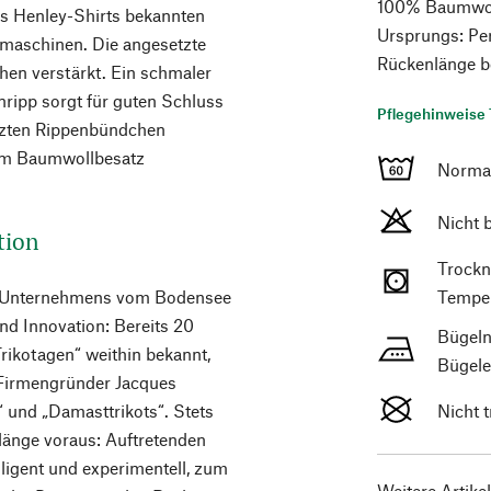
100% Baumwolle
s Henley-Shirts bekannten
Ursprungs: Per
kmaschinen. Die angesetzte
Rückenlänge b
chen verstärkt. Ein schmaler
nripp sorgt für guten Schluss
Pflegehinweise 
etzten Rippenbündchen
nem Baumwollbesatz
Norma
Nicht 
tion
Trockn
des Unternehmens vom Bodensee
Temper
und Innovation: Bereits 20
Bügeln
rikotagen“ weithin bekannt,
Bügele
t Firmengründer Jacques
“ und „Damasttrikots“. Stets
Nicht 
länge voraus: Auftretenden
ligent und experimentell, zum
Weitere Artike