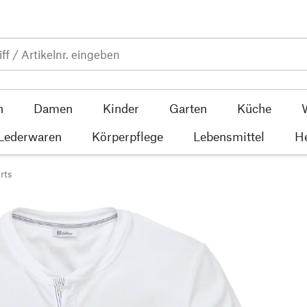
n
Damen
Kinder
Garten
Küche
 Lederwaren
Körperpflege
Lebensmittel
He
rts