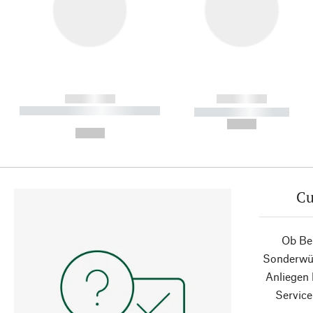
------------
------------
----------- ----------- ----------
----------- -----------
-
--,-- €
--,-- €
Cu
Ob Ber
Sonderwün
Anliegen
Service