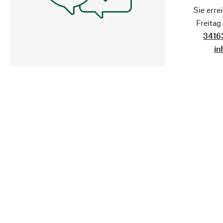
Sie erre
Freita
3416
in