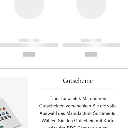
------------
------------
----------- ----------- ----------
----------- ----------- ----------
- -----------
-
--,-- €
--,-- €
Gutscheine
Einer für alle(s): Mit unseren
Gutscheinen verschenken Sie die volle
Auswahl des Manufactum Sortiments.
Wählen Sie den Gutschein mit Karte
oder den PDF-Gutschein zum