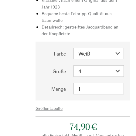
Klassiker: nach einem Original aus dem
Jahr 1923
Bequem: beste Feinripp-Qualität aus
Baumwolle
Detailreich: gestreiftes Jacquardband an
der Knopfleiste
Farbe
Größe
Menge
Größentabelle
74,90 €
alle Preise inkl. MwSt., zzgl.
Versandkosten