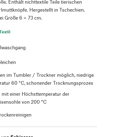
. Enthält nichttextile Teile tierischen
lmuttknöpfe. Hergestellt in Tschechien.
ei Größe 6 = 73 cm.
Textil
lwaschgang
bleichen
en im Tumbler / Trockner möglich, niedrige
atur 60 °C, schonender Trocknungsprozes
 mit einer Höchsttemperatur der
isensohle von 200 °C
trockenreinigen
l von
Schiesser