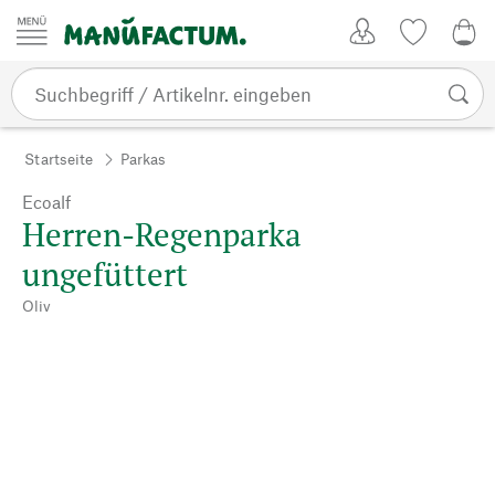
Zum Inhalt springen
Kundenkonto
Merkliste
0,0
Startseite
Parkas
Ecoalf
Herren-Regenparka
ungefüttert
Oliv