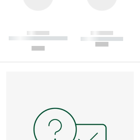
------------
------------
----------- ----------- --------
----------- -----------
---
--,-- €
--,-- €