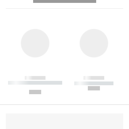
---------- --------------
------------
------------
----------- ----------- --------
----------- -----------
---
--,-- €
--,-- €