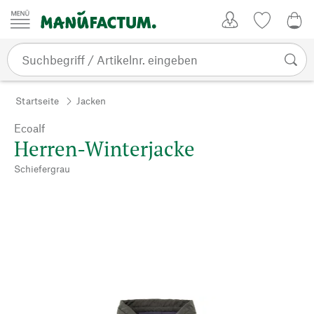
Zum Inhalt springen
Kundenkonto
Merkliste
0,0
Startseite
Jacken
Ecoalf
Herren-Winterjacke
Schiefergrau