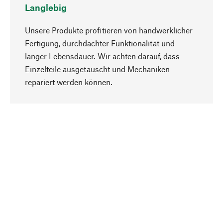
Langlebig
Unsere Produkte profitieren von handwerklicher
Fertigung, durchdachter Funktionalität und
langer Lebensdauer. Wir achten darauf, dass
Einzelteile ausgetauscht und Mechaniken
Nach oben
repariert werden können.
Bewusst
Nachhaltigkeit steht im Fokus unserer
Produktauswahl. Wir setzen auf natürliche
Inhaltsstoffe und Materialien, die gepflegt werden
können, sowie auf eine ressourcenschonende
und sozialverträgliche Produktion.