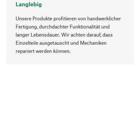
Langlebig
Unsere Produkte profitieren von handwerklicher
Fertigung, durchdachter Funktionalität und
langer Lebensdauer. Wir achten darauf, dass
Einzelteile ausgetauscht und Mechaniken
Nach oben
repariert werden können.
Bewusst
Nachhaltigkeit steht im Fokus unserer
Produktauswahl. Wir setzen auf natürliche
Inhaltsstoffe und Materialien, die gepflegt werden
können, sowie auf eine ressourcenschonende
und sozialverträgliche Produktion.