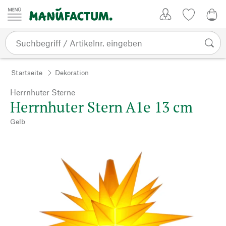
Zum Inhalt springen
Kundenkonto
Merkliste
0,0
Startseite
Dekoration
Herrnhuter Sterne
Herrnhuter Stern A1e 13 cm
Gelb