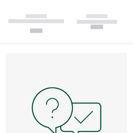
------------
------------
----------- ----------- --------
----------- -----------
---
--,-- €
--,-- €