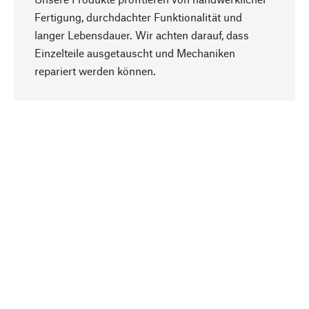
Fertigung, durchdachter Funktionalität und
langer Lebensdauer. Wir achten darauf, dass
Einzelteile ausgetauscht und Mechaniken
Nach oben
repariert werden können.
Bewusst
Nachhaltigkeit steht im Fokus unserer
Produktauswahl. Wir setzen auf natürliche
Inhaltsstoffe und Materialien, die gepflegt werden
können, sowie auf eine ressourcenschonende
und sozialverträgliche Produktion.