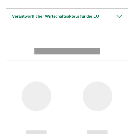
Verantwortlicher Wirtschaftsakteur für die EU
---------- --------------
------------
------------