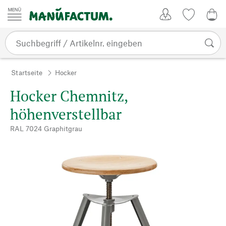
Zum Inhalt springen
Kundenkonto
Merkliste
0,0
Startseite
Hocker
Hocker Chemnitz,
höhenverstellbar
RAL 7024 Graphitgrau