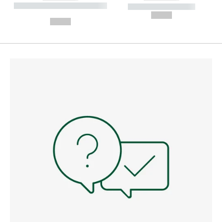
----------- ----------- --------
----------- -----------
---
--,-- €
--,-- €