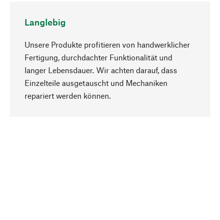
Langlebig
Unsere Produkte profitieren von handwerklicher
Fertigung, durchdachter Funktionalität und
langer Lebensdauer. Wir achten darauf, dass
Einzelteile ausgetauscht und Mechaniken
Nach oben
repariert werden können.
Bewusst
Nachhaltigkeit steht im Fokus unserer
Produktauswahl. Wir setzen auf natürliche
Inhaltsstoffe und Materialien, die gepflegt werden
können, sowie auf eine ressourcenschonende