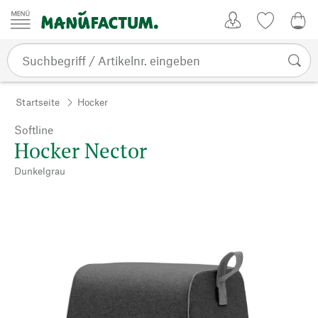
Zum Inhalt springen
Kundenkonto
Merkliste
0,0
Startseite
Hocker
Softline
Hocker Nector
Dunkelgrau