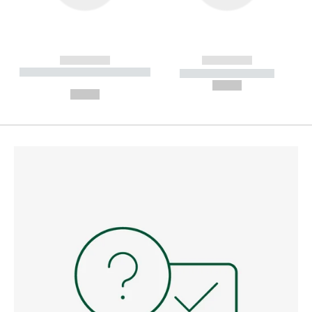
------------
------------
----------- ----------- --------
----------- -----------
---
--,-- €
--,-- €