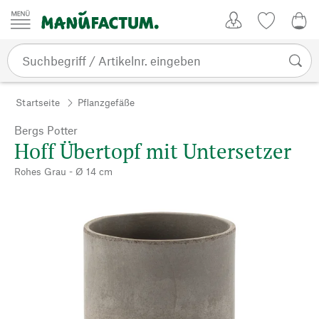
Zum Inhalt springen
Kundenkonto
Merkliste
0,0
Startseite
Pflanzgefäße
Bergs Potter
Hoff Übertopf mit Untersetzer
Rohes Grau - Ø 14 cm