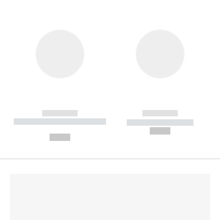
------------
------------
----------- ----------- --------
----------- -----------
---
--,-- €
--,-- €