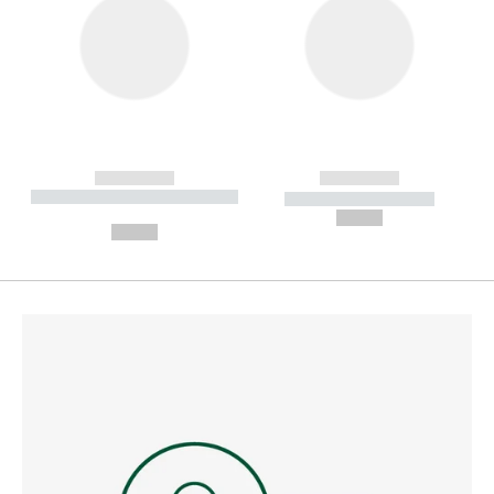
------------
------------
----------- ----------- --------
----------- -----------
---
--,-- €
--,-- €