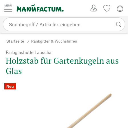
Zum Inhalt springen
Kundenkonto
Merkliste
0,0
Startseite
Rankgitter & Wuchshilfen
Farbglashütte Lauscha
Holzstab für Gartenkugeln aus
Glas
Neu