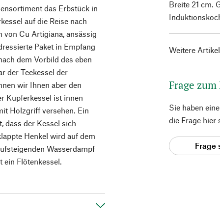
Breite 21 cm. 
ensortiment das Erbstück in
Induktionskoch
kessel auf die Reise nach
n von Cu Artigiana, ansässig
dressierte Paket in Empfang
Weitere Artike
 nach dem Vorbild des eben
r der Teekessel der
Frage zum
önnen wir Ihnen aber den
r Kupferkessel ist innen
Sie haben ein
it Holzgriff versehen. Ein
die Frage hier
t, dass der Kessel sich
eklappte Henkel wird auf dem
Frage 
 aufsteigenden Wasserdampf
st ein Flötenkessel.