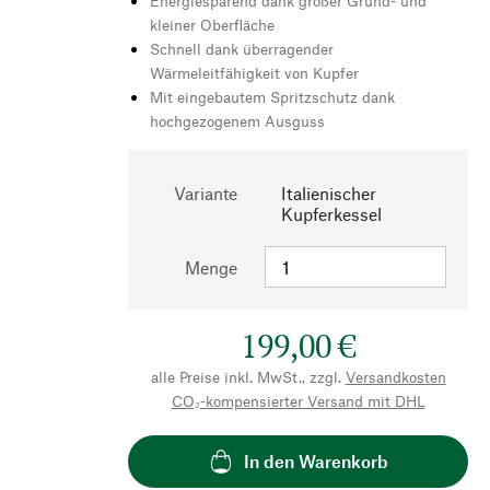
Energiesparend dank großer Grund- und
kleiner Oberfläche
Schnell dank überragender
Wärmeleitfähigkeit von Kupfer
Mit eingebautem Spritzschutz dank
hochgezogenem Ausguss
Variante
Italienischer
Kupferkessel
Menge
199,00 €
alle Preise inkl. MwSt., zzgl.
Versandkosten
CO₂-kompensierter Versand mit DHL
In den Warenkorb