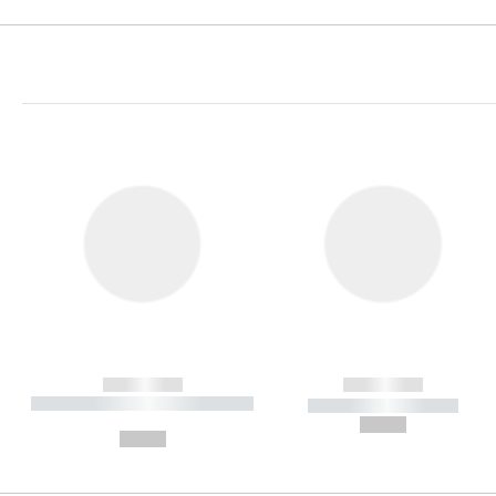
------------
------------
----------- ----------- ----------
----------- -----------
-
--,-- €
--,-- €