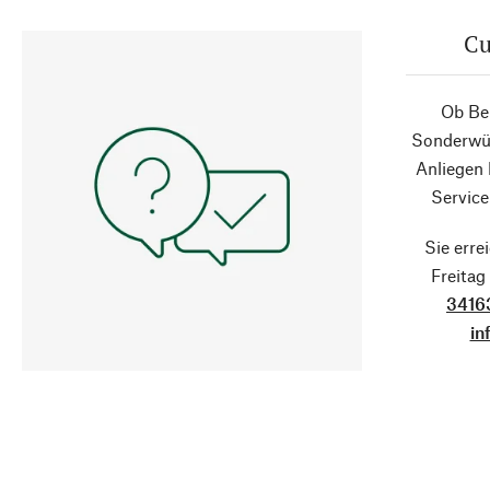
Cu
Ob Ber
Sonderwün
Anliegen
Service
Sie erre
Freita
3416
in