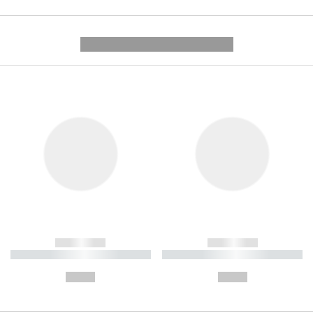
---------- --------------
------------
------------
----------- ----------- ----------
----------- ----------- ----------
-
-
--,-- €
--,-- €