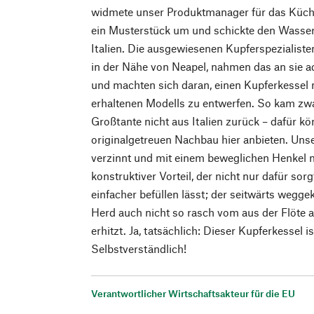
widmete unser Produktmanager für das Küch
ein Musterstück um und schickte den Wasser
Italien. Die ausgewiesenen Kupferspezialiste
in der Nähe von Neapel, nahmen das an sie a
und machten sich daran, einen Kupferkessel
erhaltenen Modells zu entwerfen. So kam zwa
Großtante nicht aus Italien zurück – dafür k
originalgetreuen Nachbau hier anbieten. Unse
verzinnt und mit einem beweglichen Henkel m
konstruktiver Vorteil, der nicht nur dafür sorg
einfacher befüllen lässt; der seitwärts wegg
Herd auch nicht so rasch vom aus der Flöte
erhitzt. Ja, tatsächlich: Dieser Kupferkessel i
Selbstverständlich!
Verantwortlicher Wirtschaftsakteur für die EU