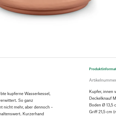
Produktinforma
Artikelnumme
Kupfer, innen 
rbte kupferne Wasserkessel,
Deckelknauf Me
erwittert. So ganz
Boden Ø 13,5 
ht nicht mehr, aber dennoch –
Griff 21,5 cm (
rhaltenswert. Kurzerhand