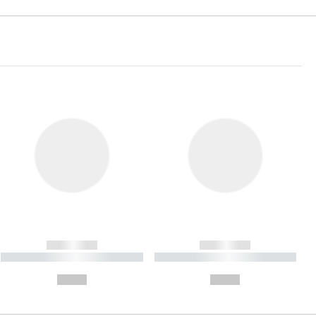
------------
------------
----------- ----------- ----------
----------- ----------- ----------
- -----------
-
--,-- €
--,-- €