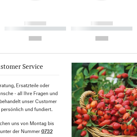
------------
------------
----------- ----------- ----------
----------- ----------- ----------
-
-
--,-- €
--,-- €
stomer Service
atung, Ersatzteile oder
sche - all Ihre Fragen und
 behandelt unser Customer
 persönlich und fundiert.
ichen uns von Montag bis
g unter der Nummer
0732