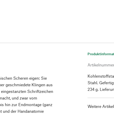
Produktinforma
Artikelnumme
Kohlenstoffsta
anischen Scheren eigen: Sie
Stahl. Geferti
über geschmiedete Klingen aus
234 g. Lieferun
 eingestanzten Schriftzeichen
macht, und zwar vom
bis hin zur Endmontage (ganz
Weitere Artike
icht und der Handanatomie