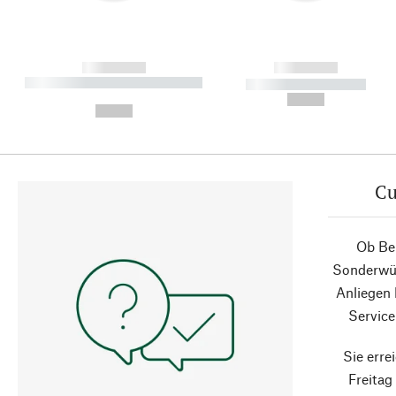
------------
------------
----------- ----------- ----------
----------- -----------
-
--,-- €
--,-- €
Cu
Ob Ber
Sonderwün
Anliegen
Service
Sie erre
Freita