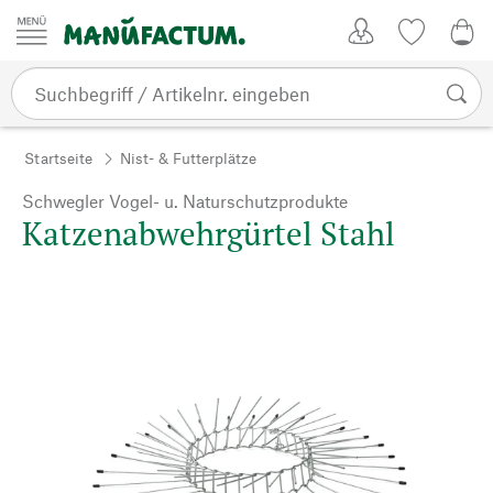
Zum Inhalt springen
Kundenkonto
Merkliste
0,0
Startseite
Nist- & Futterplätze
Schwegler Vogel- u. Naturschutzprodukte
Katzenabwehrgürtel Stahl