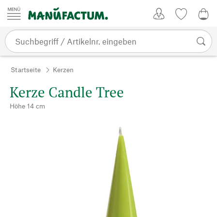
Zum Inhalt springen
Kundenkonto
Merkliste
0,0
Startseite
Kerzen
Kerze Candle Tree
Höhe 14 cm