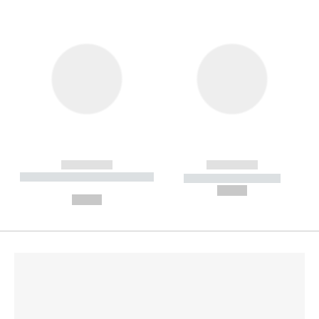
------------
------------
----------- ----------- --------
----------- -----------
---
--,-- €
--,-- €