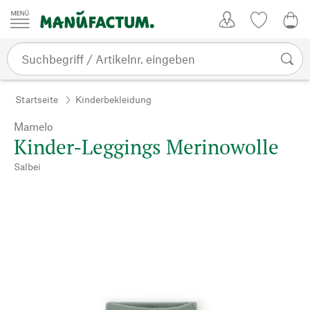
Zum Inhalt springen
Kundenkonto
Merkliste
0,0
Startseite
Kinderbekleidung
Mamelo
Kinder-Leggings Merinowolle
Salbei