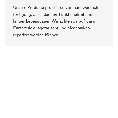
Unsere Produkte profitieren von handwerklicher
Fertigung, durchdachter Funktionalität und
langer Lebensdauer. Wir achten darauf, dass
Einzelteile ausgetauscht und Mechaniken
Nach oben
repariert werden können.
Bewusst
Nachhaltigkeit steht im Fokus unserer
Produktauswahl. Wir setzen auf natürliche
Inhaltsstoffe und Materialien, die gepflegt werden
können, sowie auf eine ressourcenschonende
und sozialverträgliche Produktion.