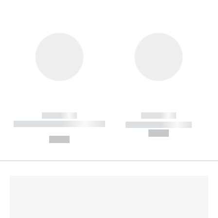
------------
------------
----------- ----------- --------
----------- -----------
---
--,-- €
--,-- €