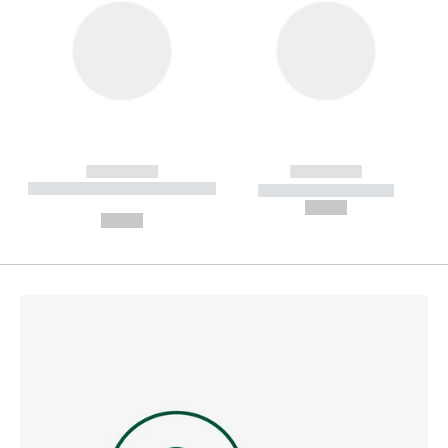
------------
------------
----------- ----------- --------
----------- -----------
---
--,-- €
--,-- €