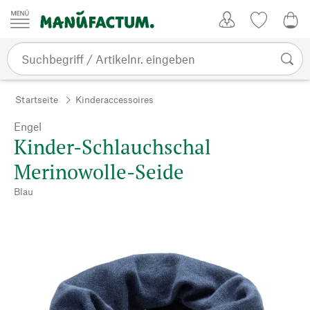
Zum Inhalt springen
Kundenkonto
Merkliste
0,0
Startseite
Kinderaccessoires
Engel
Kinder-Schlauchschal
Merinowolle-Seide
Blau