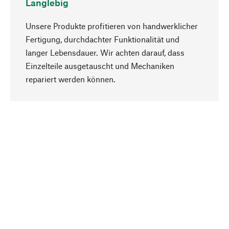
Langlebig
Unsere Produkte profitieren von handwerklicher
Fertigung, durchdachter Funktionalität und
langer Lebensdauer. Wir achten darauf, dass
Einzelteile ausgetauscht und Mechaniken
Nach oben
repariert werden können.
Bewusst
Nachhaltigkeit steht im Fokus unserer
Produktauswahl. Wir setzen auf natürliche
Inhaltsstoffe und Materialien, die gepflegt werden
können, sowie auf eine ressourcenschonende
und sozialverträgliche Produktion.