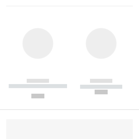
------------
------------
----------- ----------- --------
----------- -----------
---
--,-- €
--,-- €