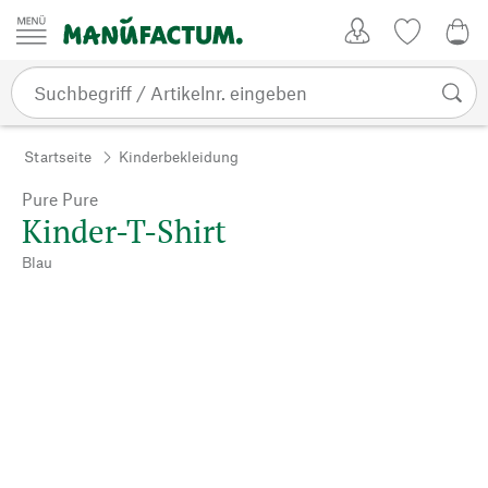
Zum Inhalt springen
Kundenkonto
Merkliste
0,0
Startseite
Kinderbekleidung
Pure Pure
Kinder-T-Shirt
Blau