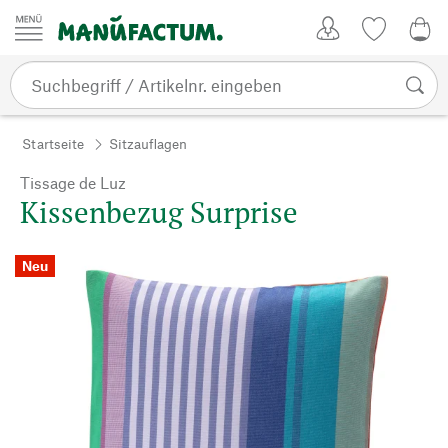
Zum Inhalt springen
Kundenkonto
Merkliste
0,0
Startseite
Sitzauflagen
Tissage de Luz
Kissenbezug Surprise
Neu