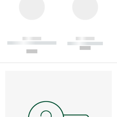
------------
------------
----------- ----------- --------
----------- -----------
---
--,-- €
--,-- €