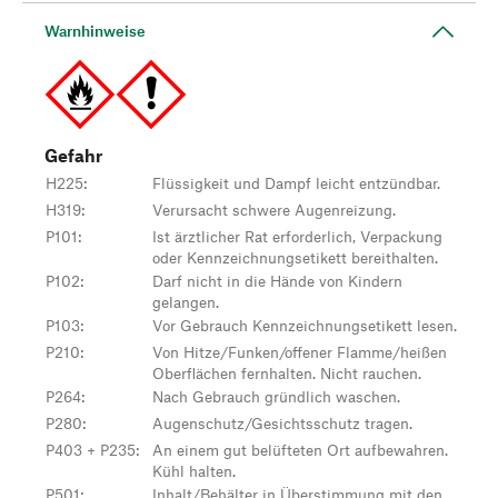
Warnhinweise
Gefahr
H225
:
Flüssigkeit und Dampf leicht entzündbar.
H319
:
Verursacht schwere Augenreizung.
P101
:
Ist ärztlicher Rat erforderlich, Verpackung
oder Kennzeichnungsetikett bereithalten.
P102
:
Darf nicht in die Hände von Kindern
gelangen.
P103
:
Vor Gebrauch Kennzeichnungsetikett lesen.
P210
:
Von Hitze/Funken/offener Flamme/heißen
Oberflächen fernhalten. Nicht rauchen.
P264
:
Nach Gebrauch gründlich waschen.
P280
:
Augenschutz/Gesichtsschutz tragen.
P403 + P235
:
An einem gut belüfteten Ort aufbewahren.
Kühl halten.
P501
:
Inhalt/Behälter in Überstimmung mit den