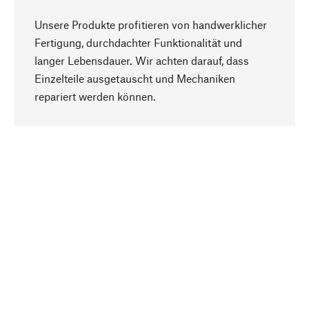
Unsere Produkte profitieren von handwerklicher
Fertigung, durchdachter Funktionalität und
langer Lebensdauer. Wir achten darauf, dass
Einzelteile ausgetauscht und Mechaniken
Nach oben
repariert werden können.
Bewusst
Nachhaltigkeit steht im Fokus unserer
Produktauswahl. Wir setzen auf natürliche
Inhaltsstoffe und Materialien, die gepflegt werden
können, sowie auf eine ressourcenschonende
und sozialverträgliche Produktion.