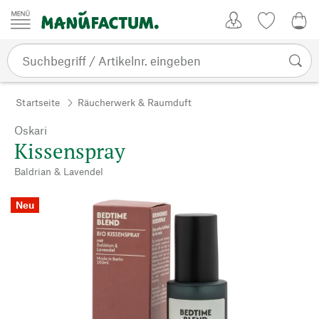
Zum Inhalt springen
Kundenkonto
Merkliste
0,0
Startseite
Räucherwerk & Raumduft
Oskari
Kissenspray
Baldrian & Lavendel
Neu