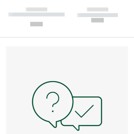
------------
------------
----------- ----------- --------
----------- -----------
---
--,-- €
--,-- €