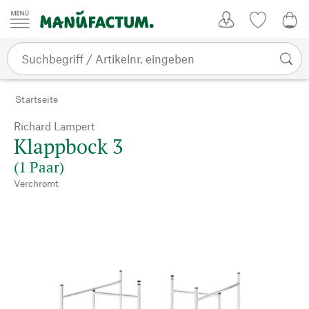
Zum Inhalt springen
Kundenkonto
Merkliste
0,0
Startseite
Richard Lampert
Klappbock 3
(1 Paar)
Verchromt