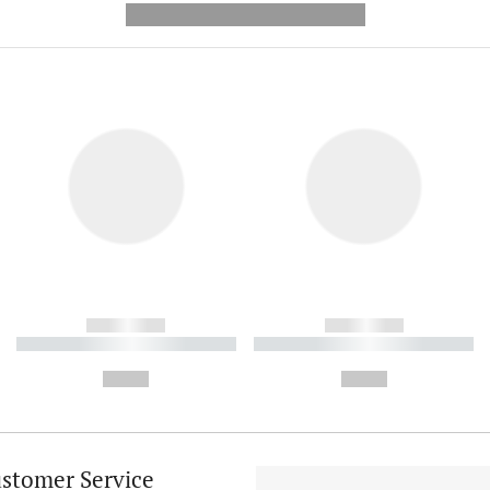
---------- --------------
------------
------------
----------- ----------- ----------
----------- ----------- ----------
-
-
--,-- €
--,-- €
stomer Service