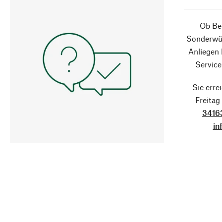
Ob Ber
Sonderwün
Anliegen
Service
Sie erre
Freita
3416
in