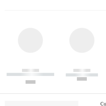
------------
------------
----------- ----------- ----------
----------- -----------
-
--,-- €
--,-- €
Cu