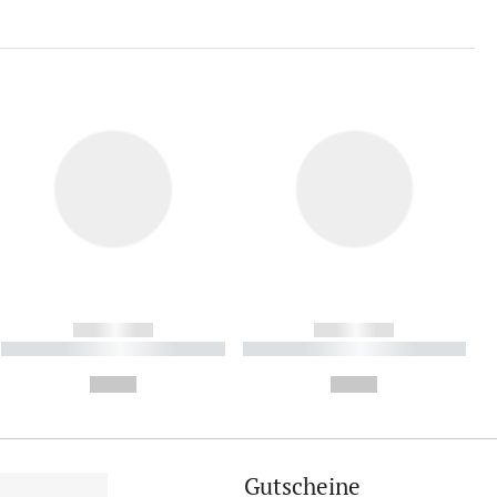
------------
------------
----------- ----------- ----------
----------- ----------- ----------
- -----------
-
--,-- €
--,-- €
Gutscheine