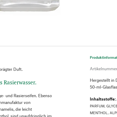
Produktinforma
Artikelnumme
prägter Duft.
Hergestellt in
rs Rasierwasser.
50-ml-Glasfla
ege- und Rasierseifen. Ebenso
Inhaltsstoffe
:
enmanufaktur von
PARFUM, GLYC
amelis, die leicht
MENTHOL, ALP
nthol, sind unaufdringlich im