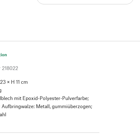
tion
r
218022
 23 × H 11 cm
g
lblech mit Epoxid-Polyester-Pulverfarbe;
; Aufbringwalze: Metall, gummiüberzogen;
ahl