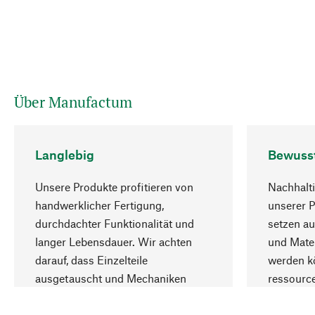
Über Manufactum
Langlebig
Bewuss
Unsere Produkte profitieren von
Nachhalti
handwerklicher Fertigung,
unserer 
durchdachter Funktionalität und
setzen au
langer Lebensdauer. Wir achten
und Mater
darauf, dass Einzelteile
werden kö
ausgetauscht und Mechaniken
ressourc
repariert werden können.
sozialver