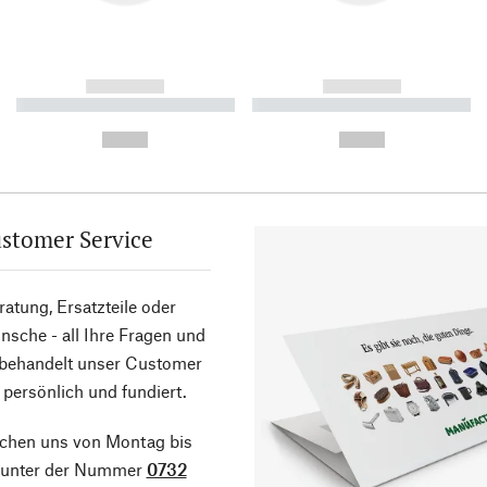
------------
------------
----------- ----------- ----------
----------- ----------- ----------
-
-
--,-- €
--,-- €
stomer Service
atung, Ersatzteile oder
sche - all Ihre Fragen und
 behandelt unser Customer
 persönlich und fundiert.
ichen uns von Montag bis
g unter der Nummer
0732