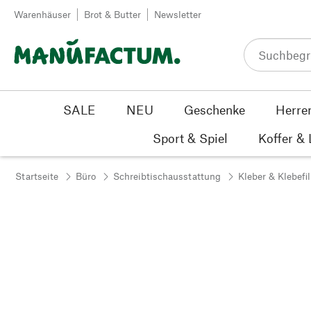
Zum Inhalt springen
Warenhäuser
Brot & Butter
Newsletter
SALE
NEU
Geschenke
Herre
Sport & Spiel
Koffer &
Startseite
Büro
Schreibtischausstattung
Kleber & Klebefi