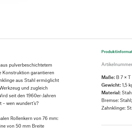
Produktinforma
Artikelnumme
r aus pulverbeschichtetem
e Konstruktion garantieren
Maße:
B 7 × T
klinge aus Stahl ermöglicht
Gewicht:
1,5 k
 Werkzeug und zugleich
Material:
Stah
ird seit den 1960er-Jahren
Bremse: Stahl
gt – wen wundert’s?
Zahnklinge: St
malen Rollenkern von 76 mm:
eine von 50 mm Breite