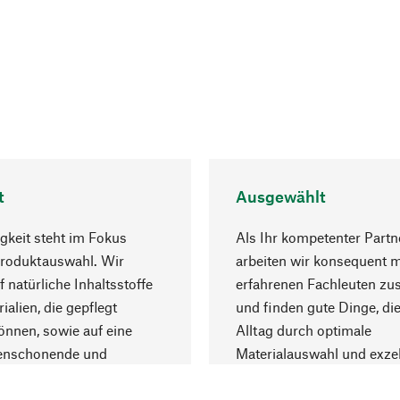
t
Ausgewählt
gkeit steht im Fokus
Als Ihr kompetenter Partn
Produktauswahl. Wir
arbeiten wir konsequent m
f natürliche Inhaltsstoffe
erfahrenen Fachleuten z
ialien, die gepflegt
und finden gute Dinge, die
nnen, sowie auf eine
Alltag durch optimale
enschonende und
Materialauswahl und exzel
trägliche Produktion.
Fertigung bereichern.