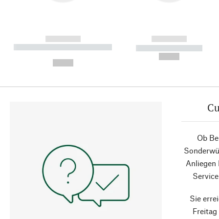
------------
------------
----------- ----------- ----------
----------- -----------
-
--,-- €
--,-- €
Cu
Ob Ber
Sonderwün
Anliegen
Service
Sie erre
Freita