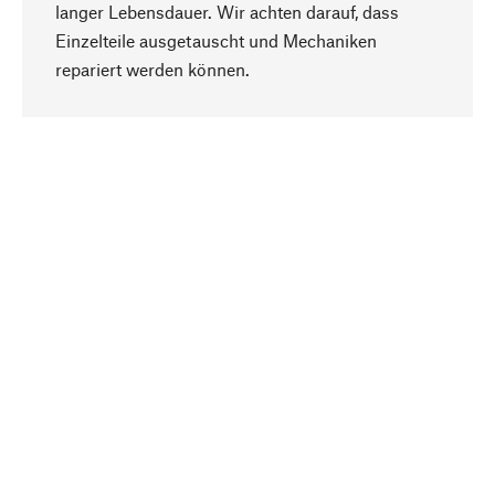
langer Lebensdauer. Wir achten darauf, dass
Einzelteile ausgetauscht und Mechaniken
Nach oben
repariert werden können.
Bewusst
Nachhaltigkeit steht im Fokus unserer
Produktauswahl. Wir setzen auf natürliche
Inhaltsstoffe und Materialien, die gepflegt werden
können, sowie auf eine ressourcenschonende
und sozialverträgliche Produktion.
Ausgewählt