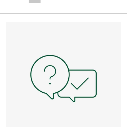
--,-- €