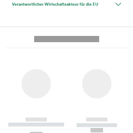
Verantwortlicher Wirtschaftsakteur für die EU
---------- --------------
------------
------------
----------- ----------- --------
----------- -----------
---
--,-- €