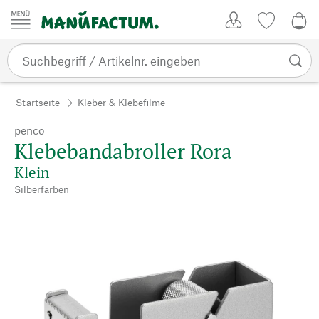
Zum Inhalt springen
Kundenkonto
Merkliste
0,0
Startseite
Kleber & Klebefilme
penco
Klebebandabroller Rora
Klein
Silberfarben