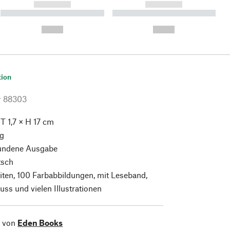
------------
------------
----------- ----------- ----------
----------- ----------- ----------
- -----------
-
--,-- €
--,-- €
tion
r
88303
 T 1,7 × H 17 cm
g
ndene Ausgabe
sch
iten, 100 Farbabbildungen, mit Leseband,
s und vielen Illustrationen
l von
Eden Books