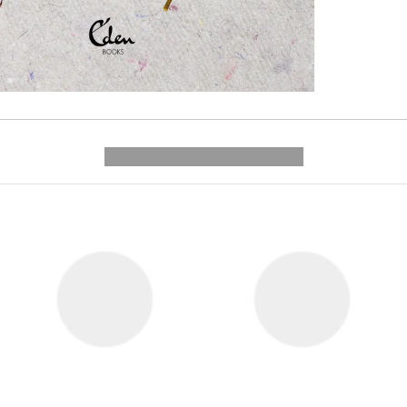
---------- --------------