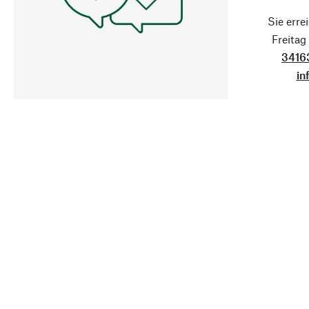
Sie erre
Freita
3416
in