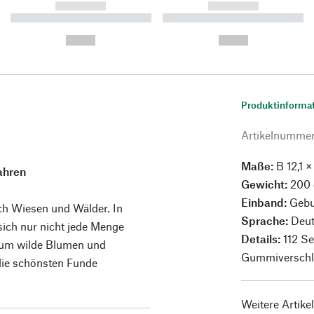
------------
------------
----------- ----------- ----------
----------- ----------- ----------
-
-
--,-- €
--,-- €
Produktinforma
Artikelnumme
Maße:
B 12,1 ×
ahren
Gewicht:
200 
Einband:
Gebu
rch Wiesen und Wälder. In
Sprache:
Deut
 sich nur nicht jede Menge
Details:
112 Se
d um wilde Blumen und
Gummiverschlus
die schönsten Funde
Weitere Artike