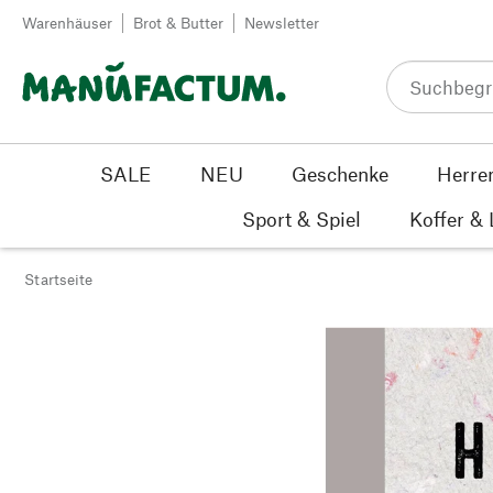
Zum Inhalt springen
Warenhäuser
Brot & Butter
Newsletter
SALE
NEU
Geschenke
Herre
Sport & Spiel
Koffer &
Startseite