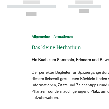
------------
------------
----------- ----------- ----------
----------- -----------
-
--,-- €
--,-- €
Allgemeine Informationen
Das kleine Herbarium
Ein Buch zum Sammeln, Erinnern und Bew
Der perfekter Begleiter für Spaziergänge du
diesem liebevoll gestalteten Büchlein finden
Informationen, Zitate und Zeichentipps run
Pflanzen, sondern auch genügend Platz, um 
aufzubewahren.