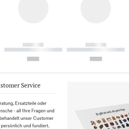
------------
------------
----------- ----------- ----------
----------- ----------- ----------
-
-
--,-- €
--,-- €
stomer Service
atung, Ersatzteile oder
sche - all Ihre Fragen und
 behandelt unser Customer
 persönlich und fundiert.