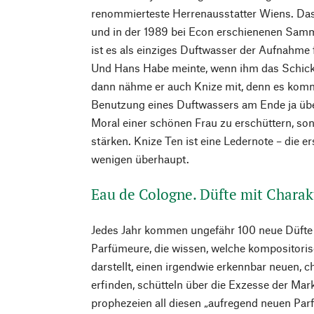
renommierteste Herrenausstatter Wiens. Das 
und in der 1989 bei Econ erschienenen Sam
ist es als einziges Duftwasser der Aufnahme
Und Hans Habe meinte, wenn ihm das Schicks
dann nähme er auch Knize mit, denn es kom
Benutzung eines Duftwassers am Ende ja über
Moral einer schönen Frau zu erschüttern, son
stärken. Knize Ten ist eine Ledernote – die e
wenigen überhaupt.
Eau de Cologne. Düfte mit Charak
Jedes Jahr kommen ungefähr 100 neue Düfte 
Parfümeure, die wissen, welche kompositoris
darstellt, einen irgendwie erkennbar neuen, c
erfinden, schütteln über die Exzesse der Mar
prophezeien all diesen „aufregend neuen Pa