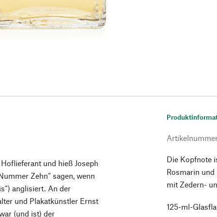
Produktinforma
Artikelnumme
Die Kopfnote is
. Hoflieferant und hieß Joseph
Rosmarin und B
e Nummer Zehn“ sagen, wenn
mit Zedern- un
“) anglisiert. An der
lter und Plakatkünstler Ernst
125-ml-Glasfl
ar (und ist) der