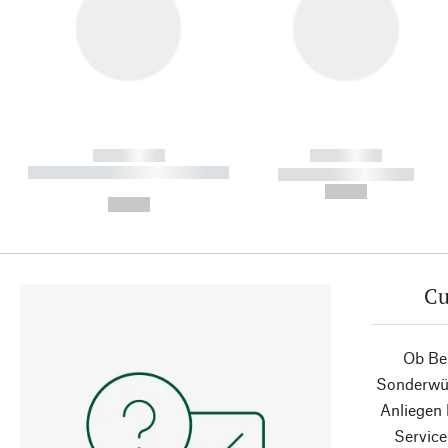
------------
------------
----------- ----------- ----------
----------- -----------
-
--,-- €
--,-- €
Cu
Ob Ber
Sonderwün
Anliegen
Service