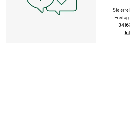
Sie erre
Freita
3416
in