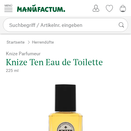
Zum Inhalt springen
Kundenkonto
Merkliste
0,0
Startseite
Herrendüfte
Knize Parfumeur
Knize Ten Eau de Toilette
225 ml