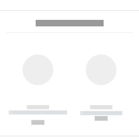
---------- --------------
------------
------------
----------- ----------- --------
----------- -----------
---
--,-- €
--,-- €