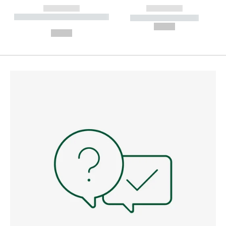
------------
------------
----------- ----------- --------
----------- -----------
---
--,-- €
--,-- €