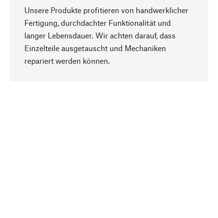
Unsere Produkte profitieren von handwerklicher
Fertigung, durchdachter Funktionalität und
langer Lebensdauer. Wir achten darauf, dass
Einzelteile ausgetauscht und Mechaniken
Nach oben
repariert werden können.
Bewusst
Nachhaltigkeit steht im Fokus unserer
Produktauswahl. Wir setzen auf natürliche
Inhaltsstoffe und Materialien, die gepflegt werden
können, sowie auf eine ressourcenschonende
und sozialverträgliche Produktion.