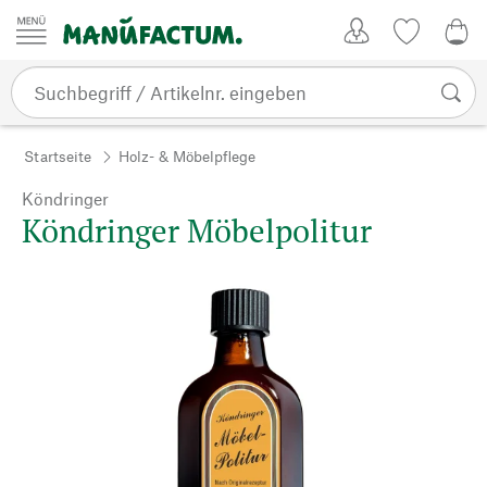
Zum Inhalt springen
Kundenkonto
Merkliste
0,0
Startseite
Holz- & Möbelpflege
Köndringer
Köndringer Möbelpolitur