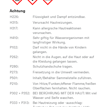
Achtung
H226
:
Flüssigkeit und Dampf entzündbar.
H315
:
Verursacht Hautreizungen.
H317
:
Kann allergische Hautreaktionen
verursachen.
H410
:
Sehr giftig für Wasserorganismen mit
langfristiger Wirkung.
P102
:
Darf nicht in die Hände von Kindern
gelangen.
P262
:
Nicht in die Augen, auf die Haut oder auf
die Kleidung gelangen lassen.
P280
:
Schutzhandschuhe tragen.
P273
:
Freisetzung in die Umwelt vermeiden.
P501
:
Inhalt/Behälter Sammelstelle zuführen.
P210
:
Von Hitze/Funken/offener Flamme/heißen
Oberflächen fernhalten. Nicht rauchen.
P302 + P352
:
BEI BERÜHRUNG MIT DER HAUT: Mit viel
Wasser und Seife waschen.
P333 + P313
:
Bei Hautreizung oder -ausschlag: