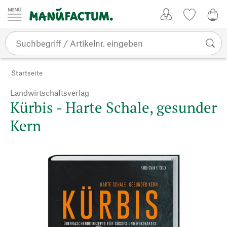
Zum Inhalt springen
Kundenkonto
Merkliste
0,0
Startseite
Landwirtschaftsverlag
Kürbis - Harte Schale, gesunder
Kern