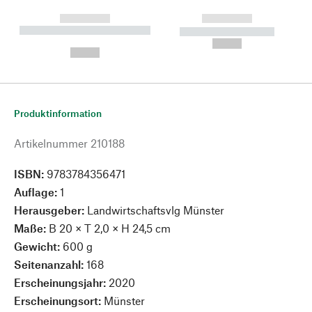
------------
------------
----------- ----------- --------
----------- -----------
---
--,-- €
--,-- €
Produktinformation
Artikelnummer
210188
ISBN:
9783784356471
Auflage:
1
Herausgeber:
Landwirtschaftsvlg Münster
Maße:
B 20 × T 2,0 × H 24,5 cm
Gewicht:
600 g
Seitenanzahl:
168
Erscheinungsjahr:
2020
Erscheinungsort:
Münster