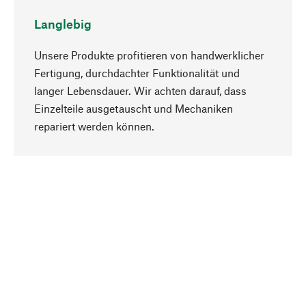
Langlebig
Unsere Produkte profitieren von handwerklicher
Fertigung, durchdachter Funktionalität und
langer Lebensdauer. Wir achten darauf, dass
Einzelteile ausgetauscht und Mechaniken
Nach oben
repariert werden können.
Bewusst
Nachhaltigkeit steht im Fokus unserer
Produktauswahl. Wir setzen auf natürliche
Inhaltsstoffe und Materialien, die gepflegt werden
können, sowie auf eine ressourcenschonende
und sozialverträgliche Produktion.