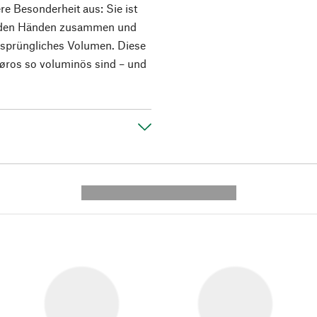
e Besonderheit aus: Sie ist
it den Händen zusammen und
 ursprüngliches Volumen. Diese
 Røros so voluminös sind – und
---------- --------------