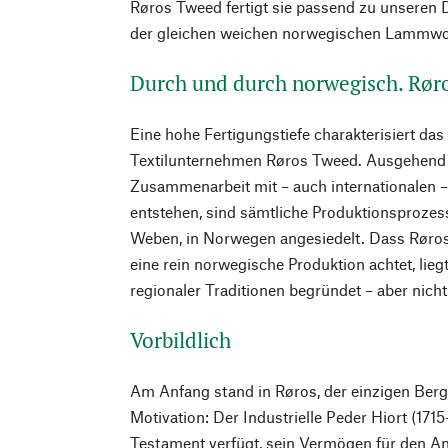
Røros Tweed fertigt sie passend zu unseren 
der gleichen weichen norwegischen Lammwo
Durch und durch norwegisch. Rør
Eine hohe Fertigungstiefe charakterisiert da
Textilunternehmen Røros Tweed. Ausgehend v
Zusammenarbeit mit – auch internationalen 
entstehen, sind sämtliche Produktionsprozes
Weben, in Norwegen angesiedelt. Dass Røro
eine rein norwegische Produktion achtet, lie
regionaler Traditionen begründet – aber nicht
Vorbildlich
Am Anfang stand in Røros, der einzigen Berg
Motivation: Der Industrielle Peder Hiort (171
Testament verfügt, sein Vermögen für den An