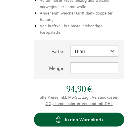
Voluminöser Kissenbezug aus weicher,
norwegischer Lammwolle
Angenehm weicher Griff dank doppelter
Rauung
Von kraftvoll bis pastell: lebendige
Farbpalette
Farbe
Menge
94,90 €
alle Preise inkl. MwSt., zzgl.
Versandkosten
CO₂-kompensierter Versand mit DHL
In den Warenkorb