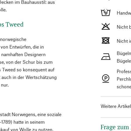
Decken im Bauhausstil: aus
lle.
Handw
os Tweed
Nicht 
s norwegische
Nicht 
on Entwürfen, die in
Bügeln
– namhaften Designern
Bügele
se, von der Schur bis zum
s Tweed so konsequent auf
Profes
gt auch in der Wertschätzung
Perchl
 nur.
schone
Weitere Artike
stadt Norwegens, eine soziale
5–1789) hatte in seinem
Frage zum
kauf von Wolle zu nutzen,