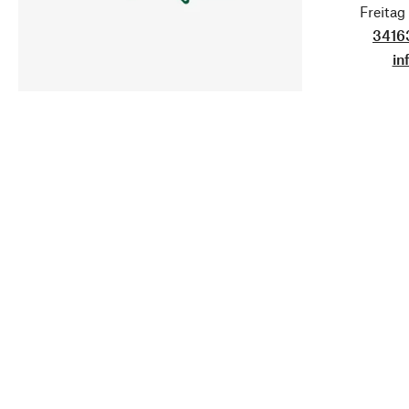
Freita
3416
in