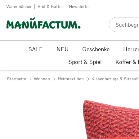
Zum Inhalt springen
Warenhäuser
Brot & Butter
Newsletter
SALE
NEU
Geschenke
Herre
Sport & Spiel
Koffer &
Startseite
Wohnen
Heimtextilien
Kissenbezüge & Sitzauf