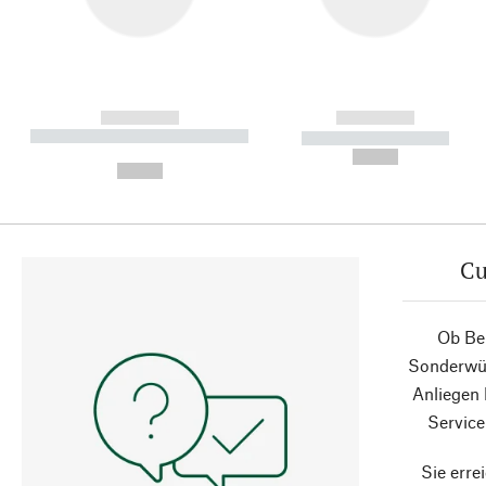
------------
------------
----------- ----------- ----------
----------- -----------
-
--,-- €
--,-- €
Cu
Ob Ber
Sonderwün
Anliegen
Service
Sie erre