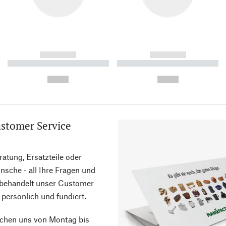
------------
------------
----------- ----------- ----------
----------- ----------- ----------
-
-
--,-- €
--,-- €
stomer Service
atung, Ersatzteile oder
sche - all Ihre Fragen und
 behandelt unser Customer
 persönlich und fundiert.
ichen uns von Montag bis