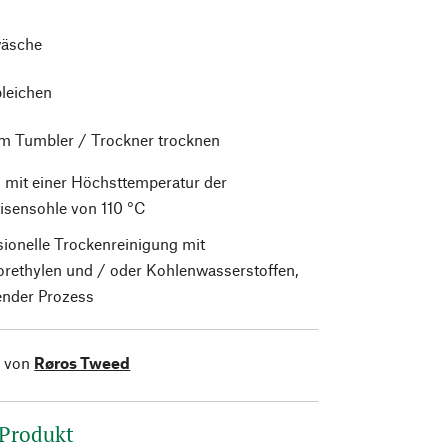
äsche
bleichen
im Tumbler / Trockner trocknen
 mit einer Höchsttemperatur der
isensohle von 110 °C
sionelle Trockenreinigung mit
orethylen und / oder Kohlenwasserstoffen,
nder Prozess
l von
Røros Tweed
 Produkt