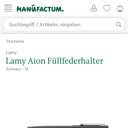
Zum Inhalt springen
Kundenkonto
Merkliste
0,0
Startseite
Lamy
Lamy Aion Füllfederhalter
Schwarz - M