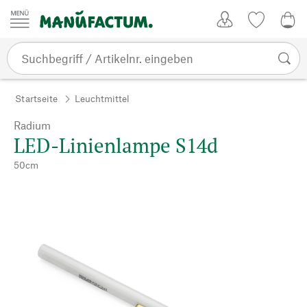
Zum Inhalt springen
Kundenkonto
Merkliste
0,0
Startseite
Leuchtmittel
Radium
LED-Linienlampe S14d
50cm