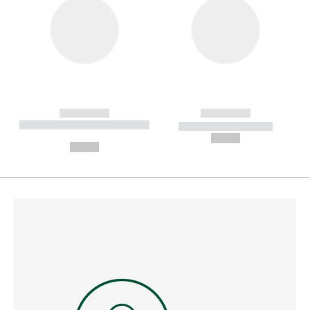
------------
------------
----------- ----------- --------
----------- -----------
---
--,-- €
--,-- €