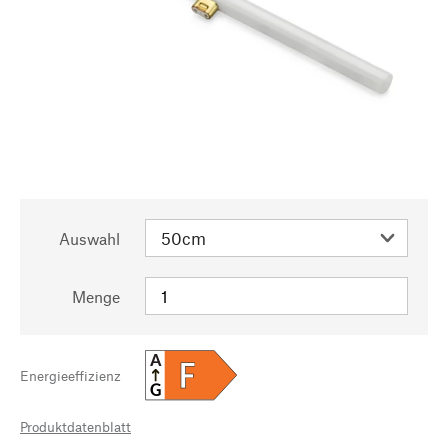
Auswahl
Menge
A
F
Energieeffizienz
G
Produktdatenblatt