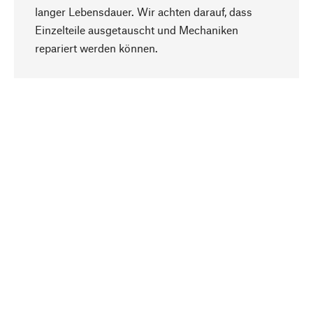
langer Lebensdauer. Wir achten darauf, dass
Einzelteile ausgetauscht und Mechaniken
Nach oben
repariert werden können.
Bewusst
Nachhaltigkeit steht im Fokus unserer
Produktauswahl. Wir setzen auf natürliche
Inhaltsstoffe und Materialien, die gepflegt werden
können, sowie auf eine ressourcenschonende
und sozialverträgliche Produktion.
Ausgewählt