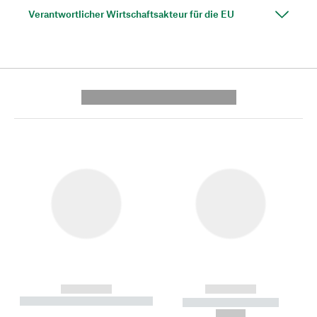
Verantwortlicher Wirtschaftsakteur für die EU
---------- --------------
------------
------------
----------- ----------- --------
----------- -----------
---
--,-- €