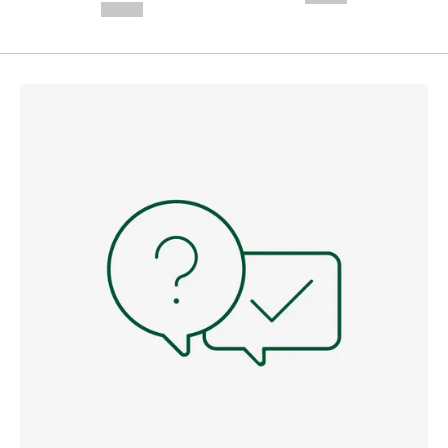
--,-- €