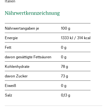
Italien
Nährwertkennzeichnung
Nährwertangaben je
100 g
Energie
1333 kJ / 314 kcal
Fett
0 g
davon gesättigte Fettsäuren
0 g
Kohlenhydrate
78 g
davon Zucker
73 g
Eiweiß
0 g
Salz
0,13 g