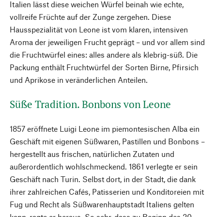
Italien lässt diese weichen Würfel beinah wie echte,
vollreife Früchte auf der Zunge zergehen. Diese
Hausspezialität von Leone ist vom klaren, intensiven
Aroma der jeweiligen Frucht geprägt – und vor allem sind
die Fruchtwürfel eines: alles andere als klebrig-süß. Die
Packung enthält Fruchtwürfel der Sorten Birne, Pfirsich
und Aprikose in veränderlichen Anteilen.
Süße Tradition. Bonbons von Leone
1857 eröffnete Luigi Leone im piemontesischen Alba ein
Geschäft mit eigenen Süßwaren, Pastillen und Bonbons –
hergestellt aus frischen, natürlichen Zutaten und
außerordentlich wohlschmeckend. 1861 verlegte er sein
Geschäft nach Turin. Selbst dort, in der Stadt, die dank
ihrer zahlreichen Cafés, Patisserien und Konditoreien mit
Fug und Recht als Süßwarenhauptstadt Italiens gelten
kann, ragte er heraus. So sehr, dass zu Beginn des 20.