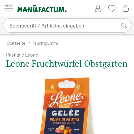
Zum Inhalt springen
Kundenkonto
Merkliste
0,0
Startseite
Fruchtgummi
Pastiglie Leone
Leone Fruchtwürfel Obstgarten