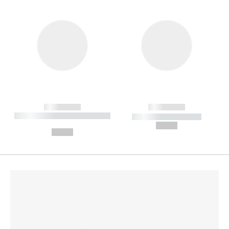
------------
------------
----------- ----------- --------
----------- -----------
---
--,-- €
--,-- €