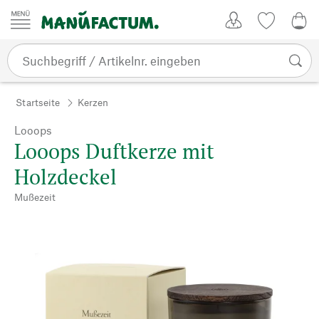
Zum Inhalt springen
Kundenkonto
Merkliste
0,0
Startseite
Kerzen
Looops
Looops Duftkerze mit
Holzdeckel
Mußezeit