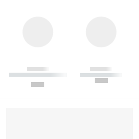
------------
------------
----------- ----------- --------
----------- -----------
---
--,-- €
--,-- €