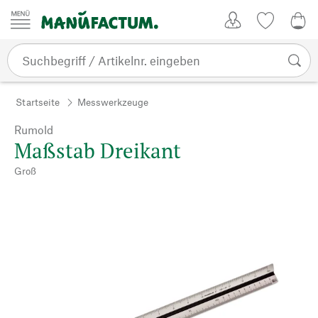
Zum Inhalt springen
Kundenkonto
Merkliste
0,0
Startseite
Messwerkzeuge
Rumold
Maßstab Dreikant
Groß