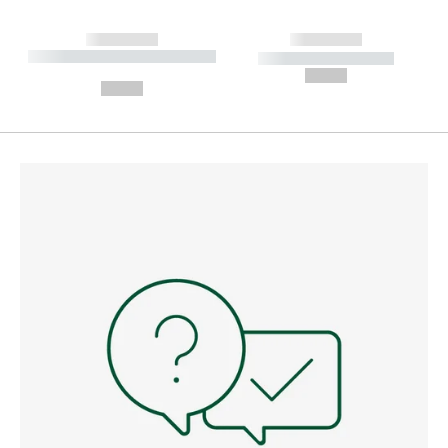
------------
------------
----------- ----------- --------
----------- -----------
---
--,-- €
--,-- €