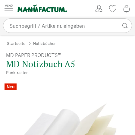
Zum Inhalt springen
Kundenkonto
Merkliste
0,0
Startseite
Notizbücher
MD PAPER PRODUCTS™
MD Notizbuch A5
Punktraster
Neu