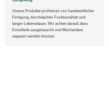
Unsere Produkte profitieren von handwerklicher
Fertigung, durchdachter Funktionalität und
langer Lebensdauer. Wir achten darauf, dass
Einzelteile ausgetauscht und Mechaniken
Nach oben
repariert werden können.
Bewusst
Nachhaltigkeit steht im Fokus unserer
Produktauswahl. Wir setzen auf natürliche
Inhaltsstoffe und Materialien, die gepflegt werden
können, sowie auf eine ressourcenschonende
und sozialverträgliche Produktion.