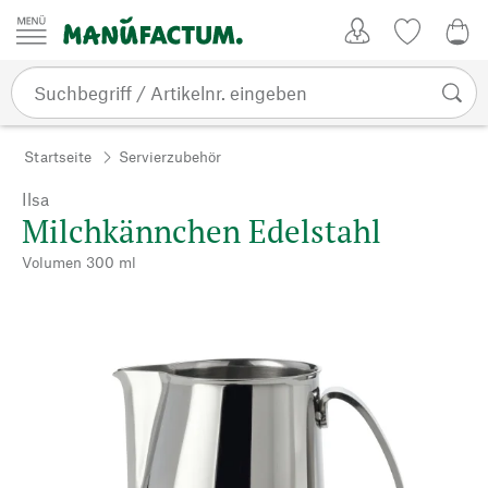
Zum Inhalt springen
Kundenkonto
Merkliste
0,0
Startseite
Servierzubehör
Ilsa
Milchkännchen Edelstahl
Volumen 300 ml