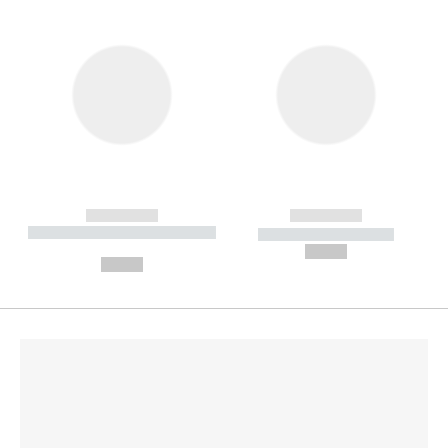
------------
------------
----------- ----------- --------
----------- -----------
---
--,-- €
--,-- €