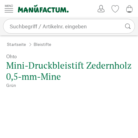
Zum Inhalt springen
Kundenkonto
Merkliste
0,0
Startseite
Bleistifte
Ohto
Mini-Druckbleistift Zedernholz
0,5-mm-Mine
Grün