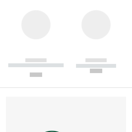
------------
------------
----------- ----------- --------
----------- -----------
---
--,-- €
--,-- €