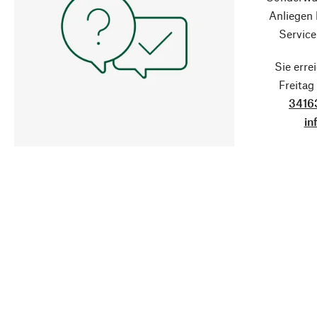
Anliegen
Service
Sie erre
Freita
3416
in