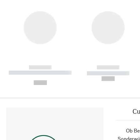
------------
------------
----------- ----------- ----------
----------- -----------
-
--,-- €
--,-- €
Cu
Ob Ber
Sonderwün