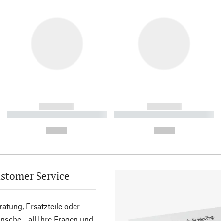
------------
------------
----------- ----------- ----------
----------- ----------- ----------
-
-
--,-- €
--,-- €
stomer Service
atung, Ersatzteile oder
sche - all Ihre Fragen und