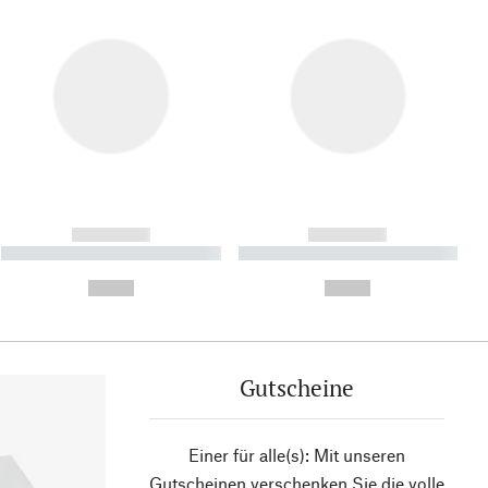
------------
------------
----------- ----------- ----------
----------- ----------- ----------
- -----------
-
--,-- €
--,-- €
Gutscheine
Einer für alle(s): Mit unseren
Gutscheinen verschenken Sie die volle