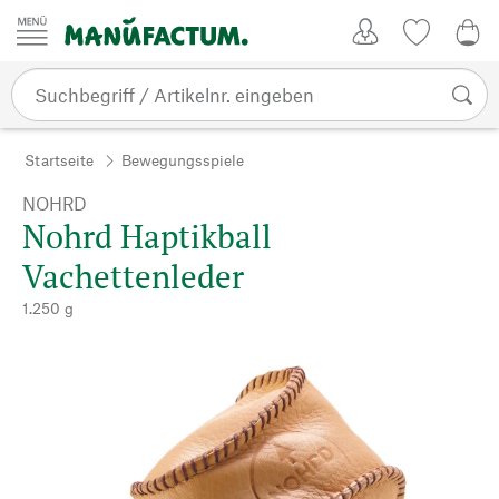
Zum Inhalt springen
Kundenkonto
Merkliste
0,0
Startseite
Bewegungsspiele
NOHRD
Nohrd Haptikball
Vachettenleder
1.250 g