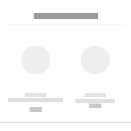
---------- --------------
------------
------------
----------- ----------- --------
----------- -----------
---
--,-- €
--,-- €