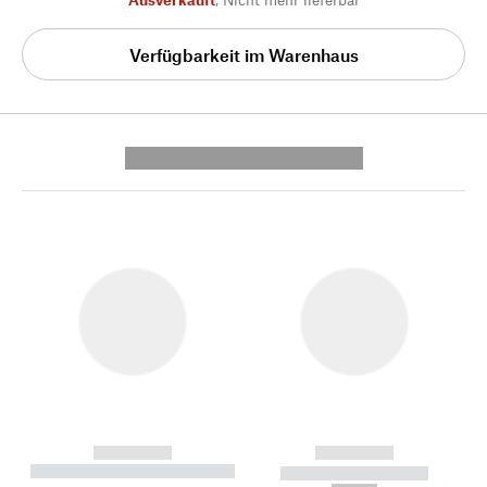
Verfügbarkeit im Warenhaus
---------- --------------
------------
------------
----------- ----------- --------
----------- -----------
---