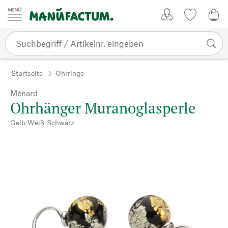
Zum Inhalt springen
Kundenkonto
Merkliste
0,0
Startseite
Ohrringe
Ménard
Ohrhänger Muranoglasperle
Gelb-Weiß-Schwarz