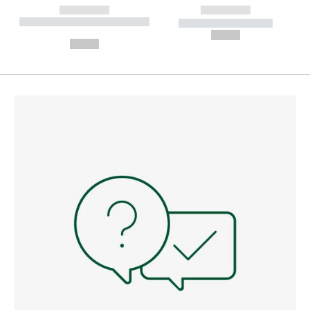
------------
------------
----------- ----------- --------
----------- -----------
---
--,-- €
--,-- €