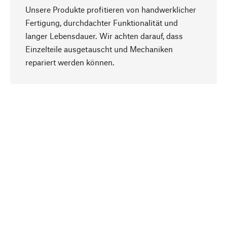
Unsere Produkte profitieren von handwerklicher
Fertigung, durchdachter Funktionalität und
langer Lebensdauer. Wir achten darauf, dass
Einzelteile ausgetauscht und Mechaniken
Nach oben
repariert werden können.
Bewusst
Nachhaltigkeit steht im Fokus unserer
Produktauswahl. Wir setzen auf natürliche
Inhaltsstoffe und Materialien, die gepflegt werden
können, sowie auf eine ressourcenschonende
und sozialverträgliche Produktion.