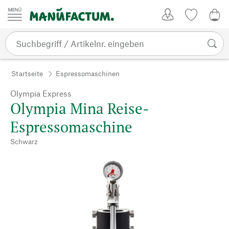
Zum Inhalt springen
Kundenkonto
Merkliste
0,0
Startseite
Espressomaschinen
Olympia Express
Olympia Mina Reise-
Espressomaschine
Schwarz