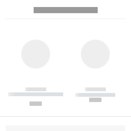
---------- --------------
------------
------------
----------- ----------- --------
----------- -----------
---
--,-- €
--,-- €