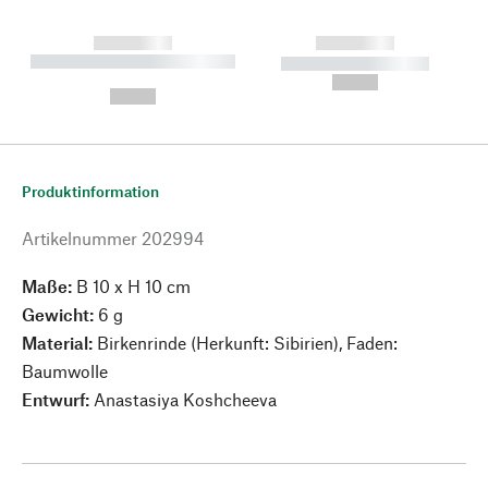
------------
------------
----------- ----------- --------
----------- -----------
---
--,-- €
--,-- €
Produktinformation
Artikelnummer
202994
Maße:
B 10 x H 10 cm
Gewicht:
6 g
Material:
Birkenrinde (Herkunft: Sibirien), Faden:
Baumwolle
Entwurf:
Anastasiya Koshcheeva