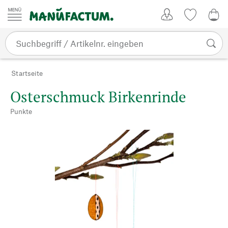
Zum Inhalt springen
Kundenkonto
Merkliste
0,0
Startseite
Osterschmuck Birkenrinde
Punkte