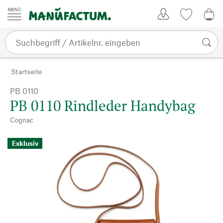
Zum Inhalt springen
Kundenkonto
Merkliste
0,0
Startseite
PB 0110
PB 0110 Rindleder Handybag
Cognac
Exklusiv