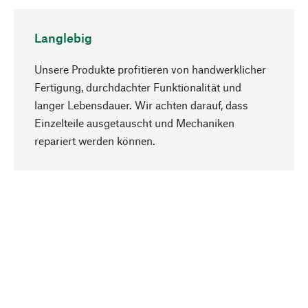
Langlebig
Unsere Produkte profitieren von handwerklicher
Fertigung, durchdachter Funktionalität und
langer Lebensdauer. Wir achten darauf, dass
Einzelteile ausgetauscht und Mechaniken
Nach oben
repariert werden können.
Bewusst
Nachhaltigkeit steht im Fokus unserer
Produktauswahl. Wir setzen auf natürliche
Inhaltsstoffe und Materialien, die gepflegt werden
können, sowie auf eine ressourcenschonende