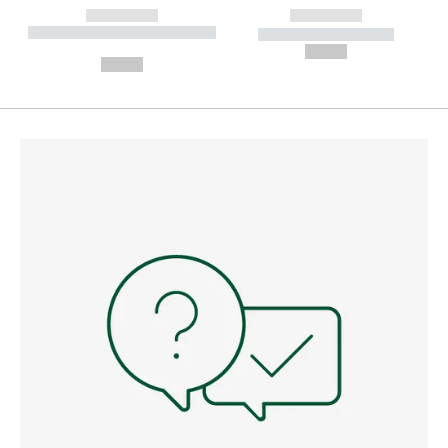
------------
------------
----------- ----------- --------
----------- -----------
---
--,-- €
--,-- €