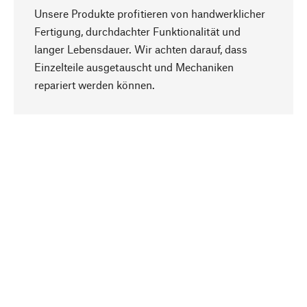
Unsere Produkte profitieren von handwerklicher
Fertigung, durchdachter Funktionalität und
langer Lebensdauer. Wir achten darauf, dass
Einzelteile ausgetauscht und Mechaniken
Nach oben
repariert werden können.
Bewusst
Nachhaltigkeit steht im Fokus unserer
Produktauswahl. Wir setzen auf natürliche
Inhaltsstoffe und Materialien, die gepflegt werden
können, sowie auf eine ressourcenschonende
und sozialverträgliche Produktion.