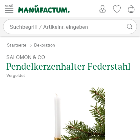
Zum Inhalt springen
Kundenkonto
Merkliste
0,0
Startseite
Dekoration
SALOMON & CO
Pendelkerzenhalter Federstahl
Vergoldet