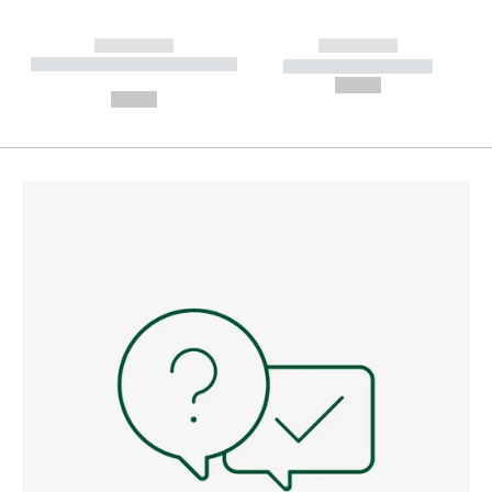
------------
------------
----------- ----------- --------
----------- -----------
---
--,-- €
--,-- €