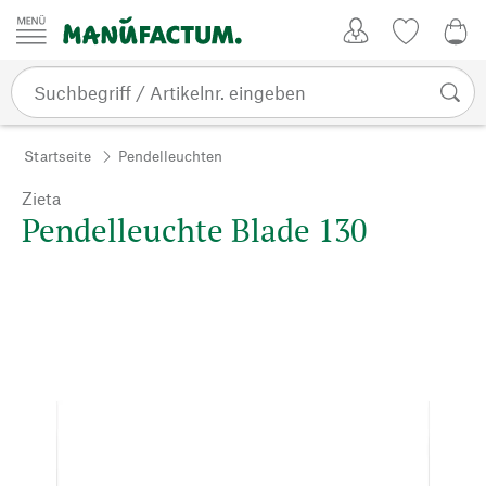
Zum Inhalt springen
Kundenkonto
Merkliste
0,0
Startseite
Pendelleuchten
Zieta
Pendelleuchte Blade 130