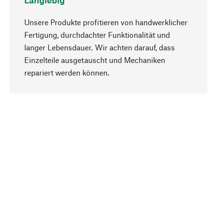
Langlebig
Unsere Produkte profitieren von handwerklicher
Fertigung, durchdachter Funktionalität und
langer Lebensdauer. Wir achten darauf, dass
Einzelteile ausgetauscht und Mechaniken
Nach oben
repariert werden können.
Bewusst
Nachhaltigkeit steht im Fokus unserer
Produktauswahl. Wir setzen auf natürliche
Inhaltsstoffe und Materialien, die gepflegt werden
können, sowie auf eine ressourcenschonende
und sozialverträgliche Produktion.