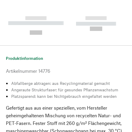
------------
------------
----------- ----------- --------
----------- -----------
---
--,-- €
--,-- €
Produktinformation
Artikelnummer
14776
Abfallberge abtragen: aus Recyclingmaterial gemacht
Angeraute Strukturfaser: für gesundes Pflanzenwachstum
Platzsparend: kann bei Nichtgebrauch eingefaltet werden
Gefertigt aus aus einer speziellen, vom Hersteller
geheimgehaltenen Mischung von recycelten Natur- und
PET-Fasern. Fester Stoff mit 260 g/m² Flächengewicht,
maschinenwaschbar (Schonwaschgang bei max. 30 °C)