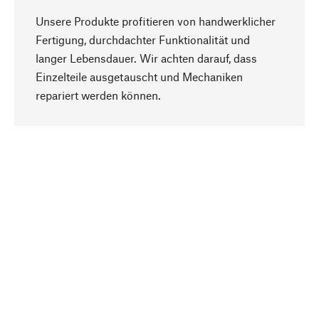
Unsere Produkte profitieren von handwerklicher
Fertigung, durchdachter Funktionalität und
langer Lebensdauer. Wir achten darauf, dass
Einzelteile ausgetauscht und Mechaniken
Nach oben
repariert werden können.
Bewusst
Nachhaltigkeit steht im Fokus unserer
Produktauswahl. Wir setzen auf natürliche
Inhaltsstoffe und Materialien, die gepflegt werden
können, sowie auf eine ressourcenschonende
und sozialverträgliche Produktion.