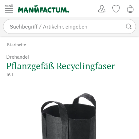
Zum Inhalt springen
Kundenkonto
Merkliste
0,0
Startseite
Drehandel
Pflanzgefäß Recyclingfaser
16 L