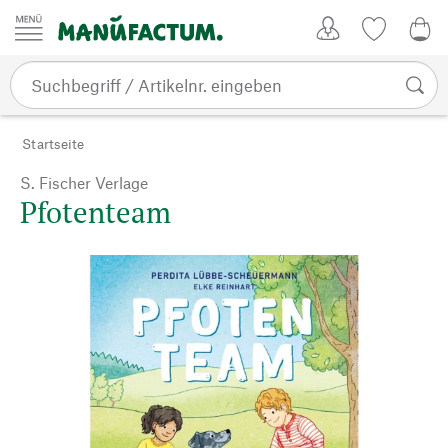
Zum Inhalt springen
Kundenkonto
Merkliste
0,0
Startseite
S. Fischer Verlage
Pfotenteam